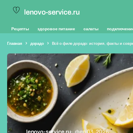
lenovo-service.ru
Рецепты
здоровое питание
салаты
подключени
Главная
дорадо
Всё о филе дорадо: история, факты и сов
lenovo-service.ru
фев 03, 2026