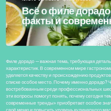
Всё о филе дорадо
факты и современ
Филе дорадо — важная тема, требующая деталь
характеристик. В современном мире гастроном
уделяется качеству и происхождению продуктов,
списке особое место. Почему именно дорадо? Ч
востребованным среди профессиональных шеф
эти вопросы помогут понять, почему сегодня те
современные тренды» приобретает особое знач
своё меню и повысить уровень кулинарного мас