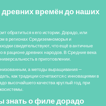
т древних времён до наших
ит обратиться к его истории. Дорадо, или
сом в регионах Средиземноморья и
ходки свидетельствуют, что ещё в античные
о в рационе древних народов. В Средние века
универсальность в приготовлении.
анизованным, а методы выращивания —
ать, как традиции сочетаются с инновациями в
адо высочайшего качества круглый год, при
экосистемы.
ы знать о филе дорадо