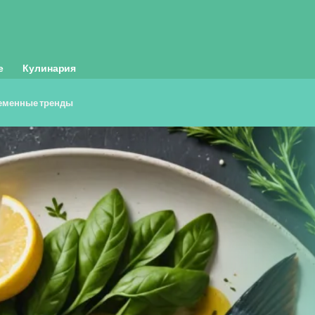
е
Кулинария
ременные тренды