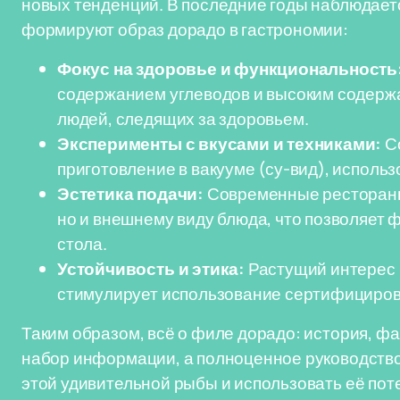
новых тенденций. В последние годы наблюдает
формируют образ дорадо в гастрономии:
Фокус на здоровье и функциональность
содержанием углеводов и высоким содержа
людей, следящих за здоровьем.
Эксперименты с вкусами и техниками:
Со
приготовление в вакууме (су-вид), испол
Эстетика подачи:
Современные рестораны 
но и внешнему виду блюда, что позволяет
стола.
Устойчивость и этика:
Растущий интерес 
стимулирует использование сертифициров
Таким образом, всё о филе дорадо: история, ф
набор информации, а полноценное руководство д
этой удивительной рыбы и использовать её по