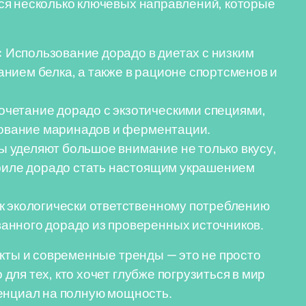
ся несколько ключевых направлений, которые
:
Использование дорадо в диетах с низким
нием белка, а также в рационе спортсменов и
четание дорадо с экзотическими специями,
ьзование маринадов и ферментации.
уделяют большое внимание не только вкусу,
 филе дорадо стать настоящим украшением
к экологически ответственному потреблению
анного дорадо из проверенных источников.
акты и современные тренды — это не просто
ля тех, кто хочет глубже погрузиться в мир
тенциал на полную мощность.