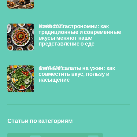
ноя 18, 2025
Новости гастрономии: как
традиционные и современные
вкусы меняют наше
представление о еде
ноя 17, 2025
Сытные салаты на ужин: как
совместить вкус, пользу и
насыщение
Статьи по категориям