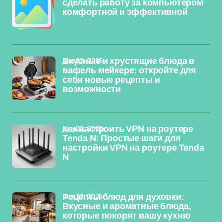
сделать работу за компьютером
комфортной и эффективной
дек 02, 2025
Вкусные и хрустящие блюда в
вафель мейкере: откройте для
себя новые рецепты и
возможности
дек 02, 2025
Как настроить VPN на роутере
Tenda N: Простые шаги для
настройки VPN на роутере Tenda
N
ноя 27, 2025
Рецепты блюд для духовки:
Вкусные и ароматные блюда,
которые покорят вашу кухню