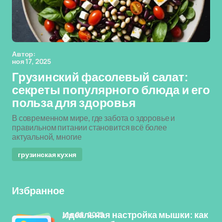
Автор:
ноя 17, 2025
Грузинский фасолевый салат:
секреты популярного блюда и его
польза для здоровья
В современном мире, где забота о здоровье и
правильном питании становится всё более
актуальной, многие
грузинская кухня
Избранное
дек 08, 2025
Идеальная настройка мышки: как