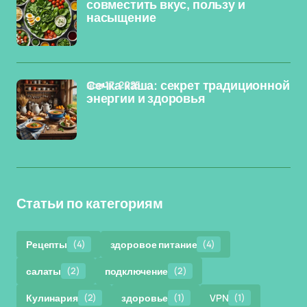
совместить вкус, пользу и
насыщение
ноя 17, 2025
Сечка каша: секрет традиционной
энергии и здоровья
Статьи по категориям
Рецепты
(4)
здоровое питание
(4)
салаты
(2)
подключение
(2)
Кулинария
(2)
здоровье
(1)
VPN
(1)