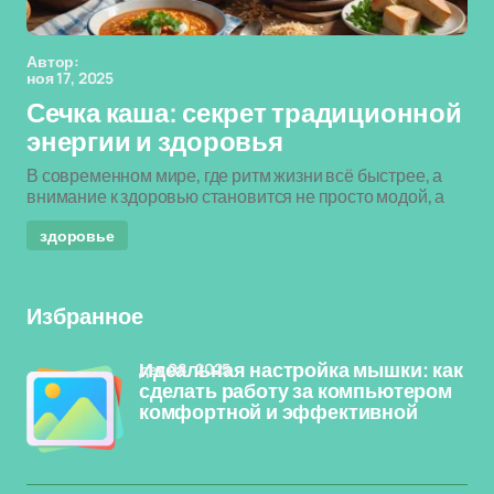
Автор:
ноя 17, 2025
Сечка каша: секрет традиционной
энергии и здоровья
В современном мире, где ритм жизни всё быстрее, а
внимание к здоровью становится не просто модой, а
здоровье
Избранное
дек 08, 2025
Идеальная настройка мышки: как
сделать работу за компьютером
комфортной и эффективной