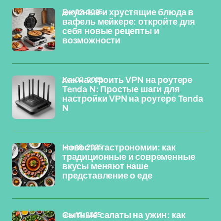
дек 02, 2025
Вкусные и хрустящие блюда в
вафель мейкере: откройте для
себя новые рецепты и
возможности
дек 02, 2025
Как настроить VPN на роутере
Tenda N: Простые шаги для
настройки VPN на роутере Tenda
N
ноя 18, 2025
Новости гастрономии: как
традиционные и современные
вкусы меняют наше
представление о еде
ноя 17, 2025
Сытные салаты на ужин: как