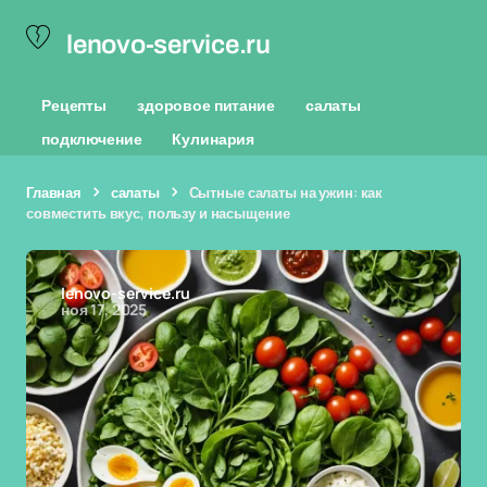
lenovo-service.ru
Рецепты
здоровое питание
салаты
подключение
Кулинария
Главная
салаты
Сытные салаты на ужин: как
совместить вкус, пользу и насыщение
lenovo-service.ru
ноя 17, 2025