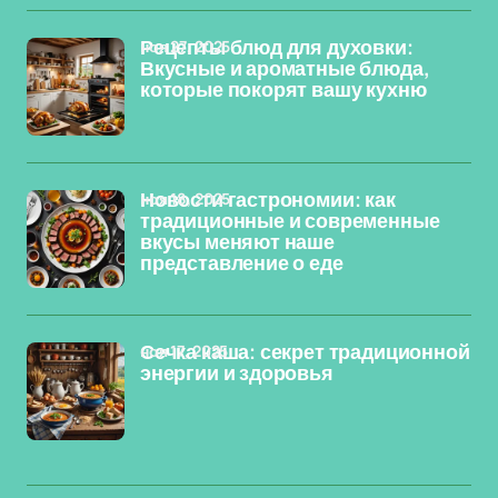
ноя 27, 2025
Рецепты блюд для духовки:
Вкусные и ароматные блюда,
которые покорят вашу кухню
ноя 18, 2025
Новости гастрономии: как
традиционные и современные
вкусы меняют наше
представление о еде
ноя 17, 2025
Сечка каша: секрет традиционной
энергии и здоровья