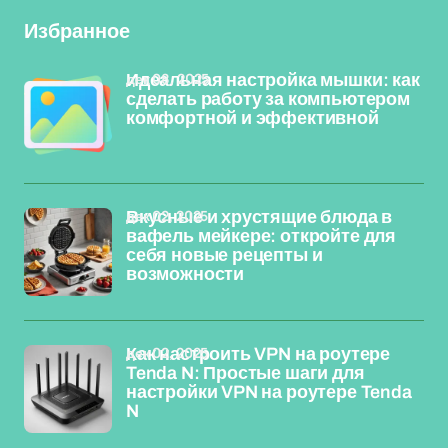
Избранное
дек 08, 2025
Идеальная настройка мышки: как
сделать работу за компьютером
комфортной и эффективной
дек 02, 2025
Вкусные и хрустящие блюда в
вафель мейкере: откройте для
себя новые рецепты и
возможности
дек 02, 2025
Как настроить VPN на роутере
Tenda N: Простые шаги для
настройки VPN на роутере Tenda
N