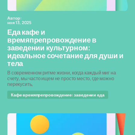
Автор:
ноя 13, 2025
Еда кафе и
времяпрепровождение в
заведении культурном:
идеальное сочетание для души и
тела
В современном ритме жизни, когда каждый миг на
счету, мы часто ищем не просто место, где можно
перекусить,
Кафе времяпрепровождение: заведении еда