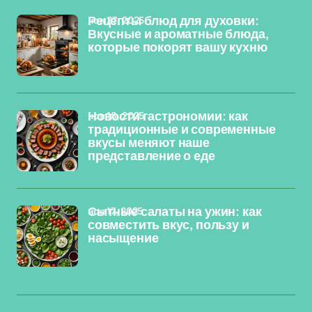
ноя 27, 2025
Рецепты блюд для духовки:
Вкусные и ароматные блюда,
которые покорят вашу кухню
ноя 18, 2025
Новости гастрономии: как
традиционные и современные
вкусы меняют наше
представление о еде
ноя 17, 2025
Сытные салаты на ужин: как
совместить вкус, пользу и
насыщение