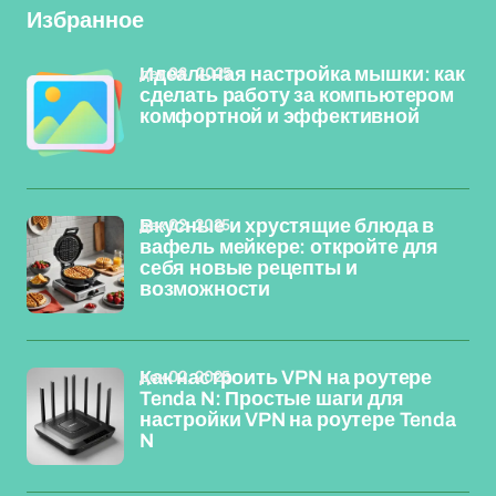
Избранное
дек 08, 2025
Идеальная настройка мышки: как
сделать работу за компьютером
комфортной и эффективной
дек 02, 2025
Вкусные и хрустящие блюда в
вафель мейкере: откройте для
себя новые рецепты и
возможности
дек 02, 2025
Как настроить VPN на роутере
Tenda N: Простые шаги для
настройки VPN на роутере Tenda
N