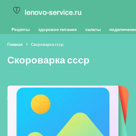
lenovo-service.ru
Рецепты
здоровое питание
салаты
подключени
Главная
Скороварка ссср
Скороварка ссср