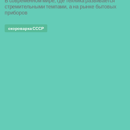
В современном мире, где техника развивается
стремительными темпами, а на рынке бытовых
приборов
скороварка СССР